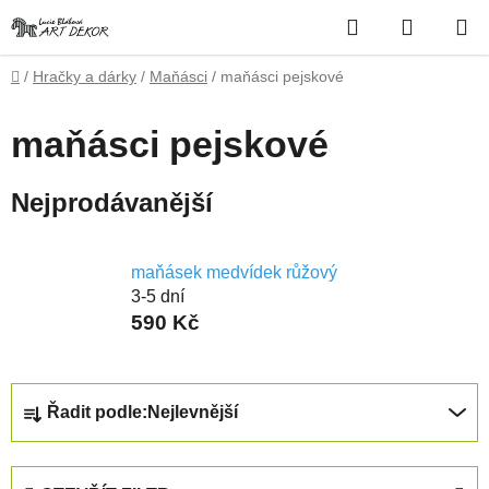
Přejít
Hledat
NÁKUP
na
obsah
KOŠÍK
Domů
/
Hračky a dárky
/
Maňásci
/
maňásci pejskové
maňásci pejskové
Nejprodávanější
maňásek medvídek růžový
3-5 dní
590 Kč
Ř
Řadit podle:
Nejlevnější
a
z
e